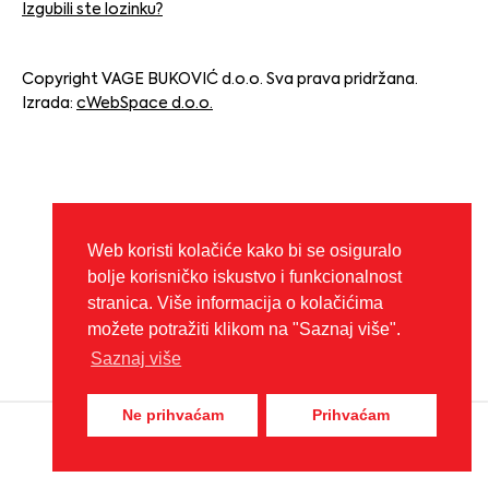
Izgubili ste lozinku?
Copyright VAGE BUKOVIĆ d.o.o. Sva prava pridržana.
Izrada:
cWebSpace d.o.o.
Web koristi kolačiće kako bi se osiguralo
bolje korisničko iskustvo i funkcionalnost
stranica. Više informacija o kolačićima
možete potražiti klikom na "Saznaj više".
Saznaj više
Ne prihvaćam
Prihvaćam