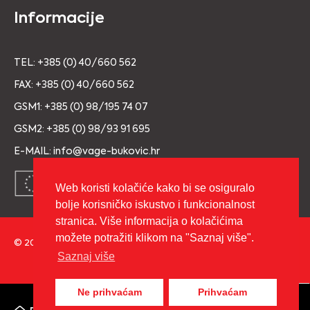
Informacije
TEL: +385 (0) 40/660 562
FAX: +385 (0) 40/660 562
GSM1: +385 (0) 98/195 74 07
GSM2: +385 (0) 98/93 91 695
E-MAIL: info@vage-bukovic.hr
Web koristi kolačiće kako bi se osiguralo
bolje korisničko iskustvo i funkcionalnost
stranica. Više informacija o kolačićima
možete potražiti klikom na "Saznaj više".
© 2026 Copyright VAGE BUKOVIĆ d.o.o. Sva prava pridržana.
Saznaj više
Izrada:
cWebSpace d.o.o.
Ne prihvaćam
Prihvaćam
0