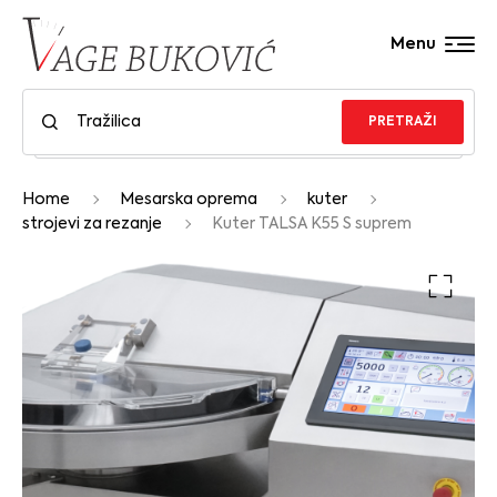
Menu
PRETRAŽI
Home
Mesarska oprema
kuter
strojevi za rezanje
Kuter TALSA K55 S suprem