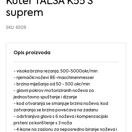
Kuter TALSA K55 S
suprem
SKU: 6509
Opis proizvoda
- visoka brzina rezanja, 500-5000okr/min
- njemački noževi BE-maschinenmesser
- brzina miješanja od 50 - 500 okr/min
- glavni pokrov motoriziranih noževa za
jednostavno spuštanje i dizanje
- kod otvaranja se smanjuje brzina noževa, kod
zatvaranja se brzina povećava na zadanu
- odstranjiva glava s 6 noževa i kompenzacijski
prsteni za korištenje s 3 noža
- 4 ikone na zaslonu za neposredno biranje noževa i