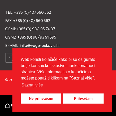
TEL: +385 (0) 40/660 562
FAX: +385 (0) 40/660 562
GSM1: +385 (0) 98/195 74 07
GSM2: +385 (0) 98/93 91 695
E-MAIL: info@vage-bukovic.hr
Web koristi kolačiće kako bi se osiguralo
bolje korisničko iskustvo i funkcionalnost
stranica. Više informacija o kolačićima
možete potražiti klikom na "Saznaj više".
© 2026 Copyright VAGE BUKOVIĆ d.o.o. Sva prava pridržana.
Saznaj više
Izrada:
cWebSpace d.o.o.
Ne prihvaćam
Prihvaćam
0
Početna
Moj račun
Košarica