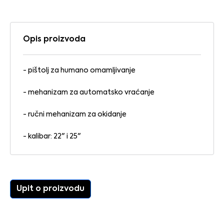
Opis proizvoda
- pištolj za humano omamljivanje
- mehanizam za automatsko vraćanje
- ručni mehanizam za okidanje
- kalibar: 22" i 25"
Upit o proizvodu