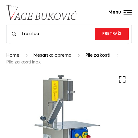
Menu
PRETRAŽI
Home
Mesarska oprema
Pile za kosti
Pila za kosti inox