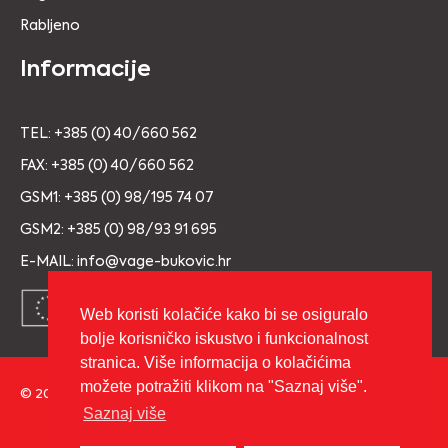
Rabljeno
Informacije
TEL: +385 (0) 40/660 562
FAX: +385 (0) 40/660 562
GSM1: +385 (0) 98/195 74 07
GSM2: +385 (0) 98/93 91 695
E-MAIL: info@vage-bukovic.hr
Web koristi kolačiće kako bi se osiguralo
bolje korisničko iskustvo i funkcionalnost
stranica. Više informacija o kolačićima
možete potražiti klikom na "Saznaj više".
© 2026 Copyright VAGE BUKOVIĆ d.o.o. Sva prava pridržana.
Saznaj više
Izrada:
cWebSpace d.o.o.