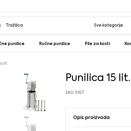
čne punilice
Ručne punilice
Pile za kosti
Ko
Profi
Punilica 15 lit.
SKU: 5167
Opis proizvoda