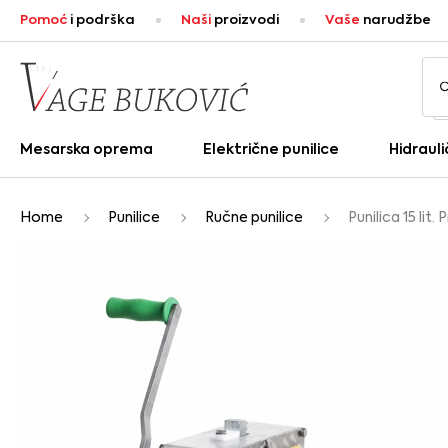
Pomoć
i podrška
Naši
proizvodi
Vaše
narudžbe
Mesarska oprema
Električne punilice
Hidrauli
Home
Punilice
Ručne punilice
Punilica 15 lit. 