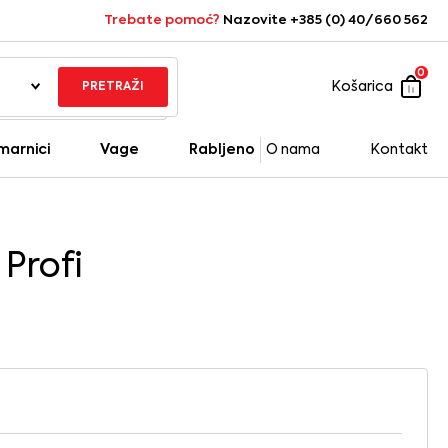
Trebate pomoć?
Nazovite +385 (0) 40/660 562
0
Košarica
PRETRAŽI
marnici
Vage
Rabljeno
O nama
Kontakt
 Profi