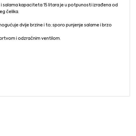
 i salama kapaciteta 15 litara je u potpunosti izrađena od
g čelika.
ogućuje dvije brzine i to; sporo punjenje salame i brzo
m brtvom i odzračnim ventilom.