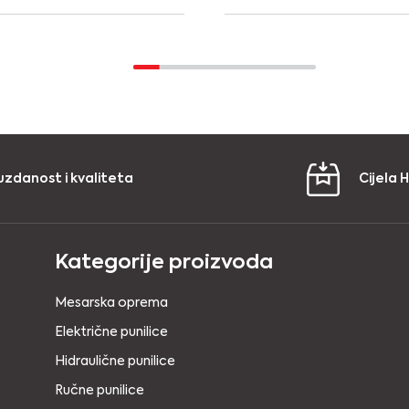
uzdanost i kvaliteta
Cijela 
Kategorije proizvoda
Mesarska oprema
Električne punilice
Hidraulične punilice
Ručne punilice