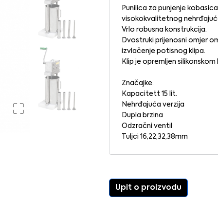
Punilica za punjenje kobasica
visokokvalitetnog nehrđajuće
Vrlo robusna konstrukcija.
Dvostruki prijenosni omjer om
izvlačenje potisnog klipa.
Klip je opremljen silikonsko
Značajke:
Kapacitett 15 lit.
Nehrđajuća verzija
Dupla brzina
Odzračni ventil
Tuljci 16,22,32,38mm
Upit o proizvodu