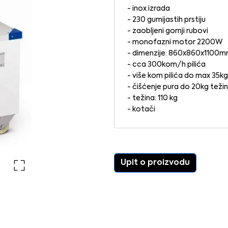
- inox izrada
- 230 gumijastih prstiju
- zaobljeni gornji rubovi
- monofazni motor 2200W
- dimenzije: 860x860x1100
- cca 300kom/h pilića
- više kom pilića do max 35kg
- čišćenje pura do 20kg teži
- težina: 110 kg
- kotači
Upit o proizvodu