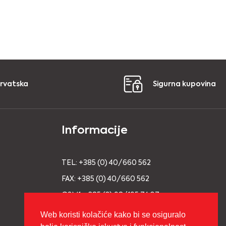
Hrvatska
Sigurna kupovina
Informacije
TEL: +385 (0) 40/660 562
FAX: +385 (0) 40/660 562
GSM1: +385 (0) 98/195 74 07
GSM2: +385 (0) 98/93 91 695
Web koristi kolačiće kako bi se osiguralo