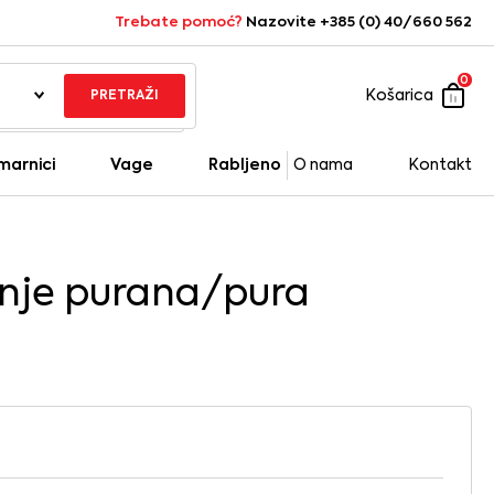
Trebate pomoć?
Nazovite +385 (0) 40/660 562
0
Košarica
PRETRAŽI
marnici
Vage
Rabljeno
O nama
Kontakt
ćenje purana/pura