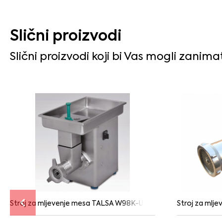
Slični proizvodi
Slični proizvodi koji bi Vas mogli zanima
Stroj za mljevenje mesa TALSA W98K-U3 UNGER 3
Stroj za mlj