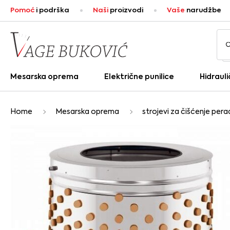
Pomoć
i podrška
Naši
proizvodi
Vaše
narudžbe
Mesarska oprema
Električne punilice
Hidrauli
Home
Mesarska oprema
strojevi za čišćenje pera