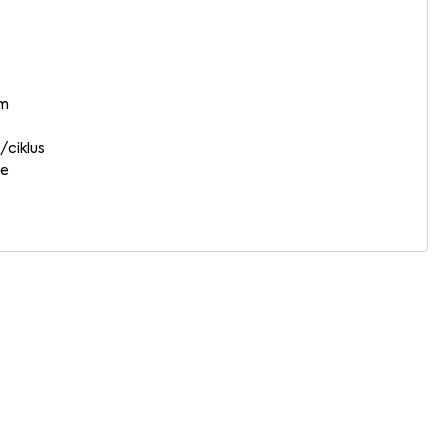
mm
/ciklus
ne