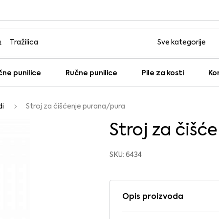
čne punilice
Ručne punilice
Pile za kosti
Ko
di
Stroj za čišćenje purana/pura
Stroj za čiš
SKU: 6434
Opis proizvoda