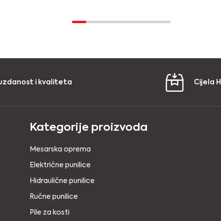
uzdanost i kvaliteta
Cijela 
Kategorije proizvoda
Mesarska oprema
Električne punilice
Hidraulične punilice
Ručne punilice
Pile za kosti