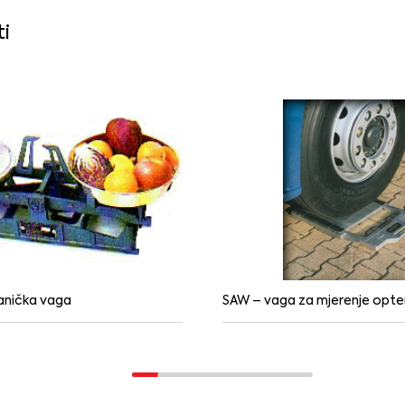
ti
nička vaga
SAW – vaga za mjerenje opt