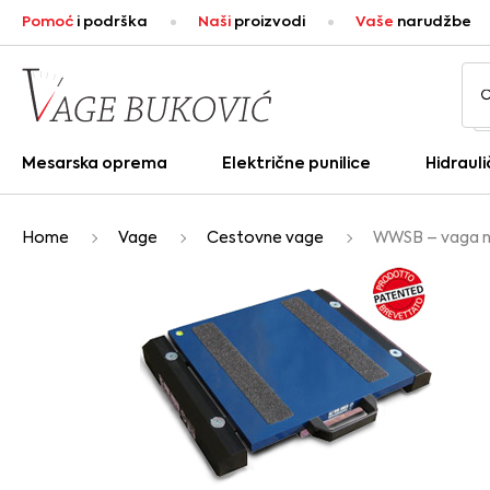
Pomoć
i podrška
Naši
proizvodi
Vaše
narudžbe
Mesarska oprema
Električne punilice
Hidrauli
Home
Vage
Cestovne vage
WWSB – vaga na