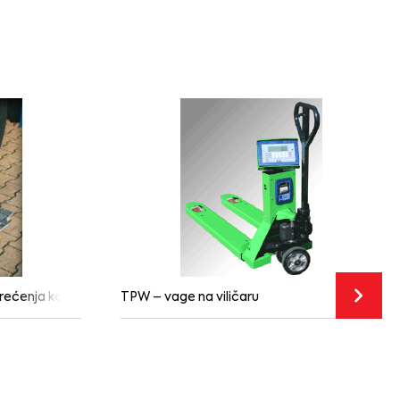
erećenja kotača
TPW – vage na viličaru