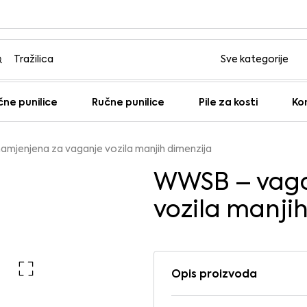
čne punilice
Ručne punilice
Pile za kosti
Ko
mjenjena za vaganje vozila manjih dimenzija
WWSB – vaga
vozila manji
Opis proizvoda