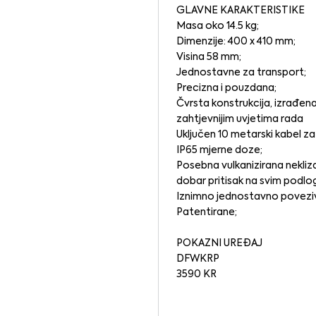
GLAVNE KARAKTERISTIKE
Masa oko 14.5 kg;
Dimenzije: 400 x 410 mm;
Visina 58 mm;
Jednostavne za transport;
Precizna i pouzdana;
Čvrsta konstrukcija, izrađena
zahtjevnijim uvjetima rada
Uključen 10 metarski kabel za
IP65 mjerne doze;
Posebna vulkanizirana nekli
dobar pritisak na svim podl
Iznimno jednostavno poveziv
Patentirane;
POKAZNI UREĐAJ
DFWKRP
3590 KR