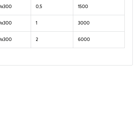
0x300
0,5
1500
0x300
1
3000
0x300
2
6000