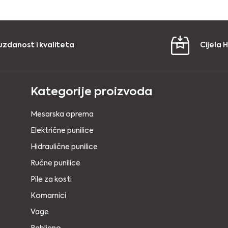
uzdanost i kvaliteta
Cijela 
Kategorije proizvoda
Mesarska oprema
Električne punilice
Hidraulične punilice
Ručne punilice
Pile za kosti
Komarnici
Vage