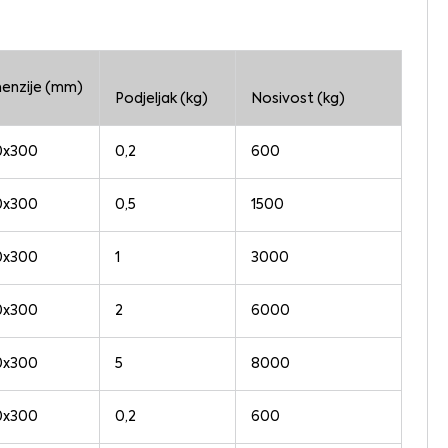
enzije (mm)
Podjeljak (kg)
Nosivost (kg)
0x300
0,2
600
0x300
0,5
1500
0x300
1
3000
0x300
2
6000
0x300
5
8000
0x300
0,2
600