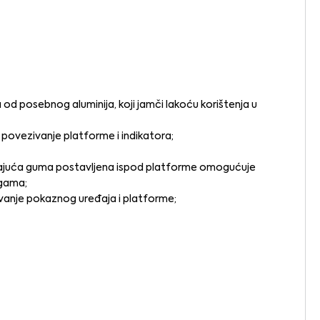
 od posebnog aluminija, koji jamči lakoću korištenja u
 povezivanje platforme i indikatora;
zajuća guma postavljena ispod platforme omogućuje
ogama;
anje pokaznog uređaja i platforme;