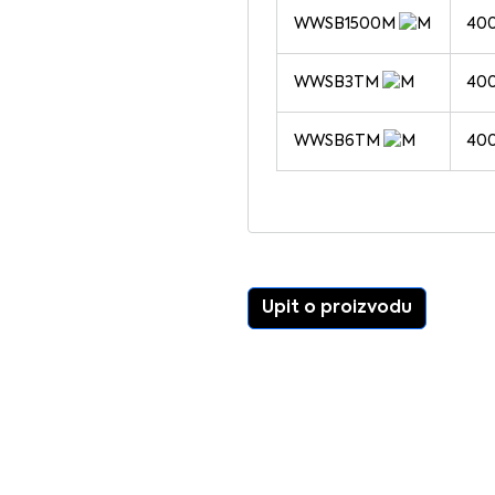
WWSB1500M
40
WWSB3TM
40
WWSB6TM
40
Upit o proizvodu