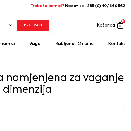
Trebate pomoć?
Nazovite +385 (0) 40/660 562
0
Košarica
PRETRAŽI
marnici
Vage
Rabljeno
O nama
Kontakt
 namjenjena za vaganje
h dimenzija