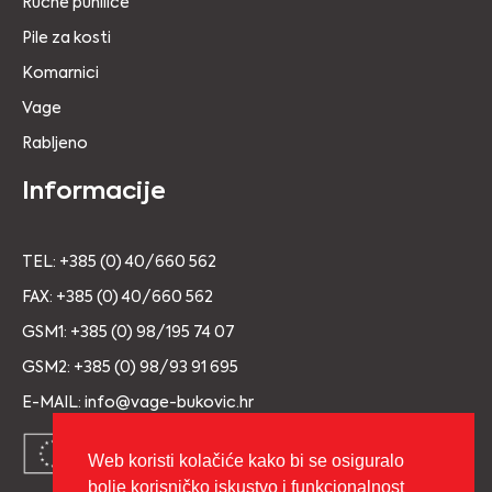
Ručne punilice
Pile za kosti
Komarnici
Vage
Rabljeno
Informacije
TEL: +385 (0) 40/660 562
FAX: +385 (0) 40/660 562
GSM1: +385 (0) 98/195 74 07
GSM2: +385 (0) 98/93 91 695
E-MAIL: info@vage-bukovic.hr
Web koristi kolačiće kako bi se osiguralo
bolje korisničko iskustvo i funkcionalnost