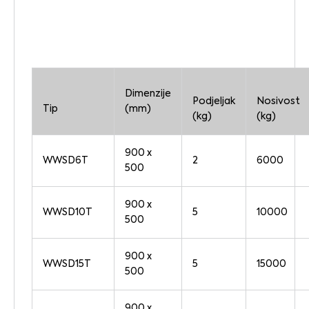
Dimenzije
Podjeljak
Nosivost
Tip
(mm)
(kg)
(kg)
900 x
WWSD6T
2
6000
500
900 x
WWSD10T
5
10000
500
900 x
WWSD15T
5
15000
500
900 x