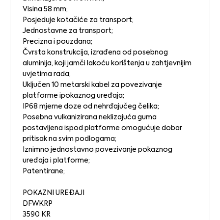
Visina 58 mm;
Posjeduje kotačiće za transport;
Jednostavne za transport;
Precizna i pouzdana;
Čvrsta konstrukcija, izrađena od posebnog
aluminija, koji jamči lakoću korištenja u zahtjevnijim
uvjetima rada;
Uključen 10 metarski kabel za povezivanje
platforme ipokaznog uređaja;
IP68 mjerne doze od nehrđajučeg čelika;
Posebna vulkanizirana neklizajuća guma
postavljena ispod platforme omogućuje dobar
pritisak na svim podlogama;
Iznimno jednostavno povezivanje pokaznog
uređaja i platforme;
Patentirane;
POKAZNI UREĐAJI
DFWKRP
3590 KR