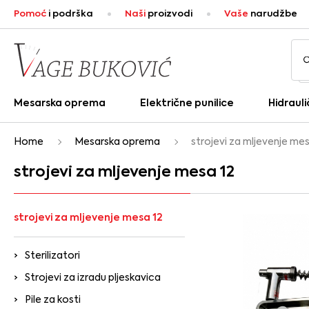
Pomoć
i podrška
Naši
proizvodi
Vaše
narudžbe
Mesarska oprema
Električne punilice
Hidrauli
Home
Mesarska oprema
strojevi za mljevenje mes
strojevi za mljevenje mesa 12
strojevi za mljevenje mesa 12
Sterilizatori
Strojevi za izradu pljeskavica
Pile za kosti