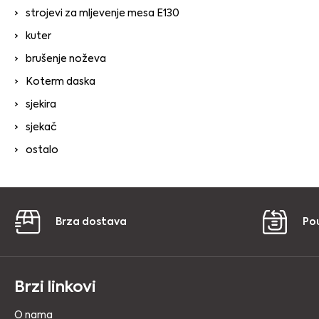
strojevi za mljevenje mesa E130
kuter
brušenje noževa
Koterm daska
sjekira
sjekač
ostalo
Brza dostava
Po
Brzi linkovi
O nama