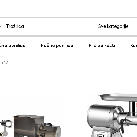
čne punilice
Ručne punilice
Pile za kosti
Ko
a 12