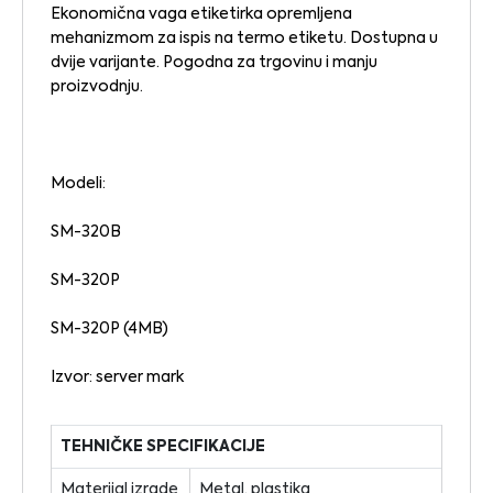
Ekonomična vaga etiketirka opremljena
mehanizmom za ispis na termo etiketu. Dostupna u
dvije varijante. Pogodna za trgovinu i manju
proizvodnju.
Modeli:
SM-320B
SM-320P
SM-320P (4MB)
Izvor: server mark
TEHNIČKE SPECIFIKACIJE
Materijal izrade
Metal, plastika