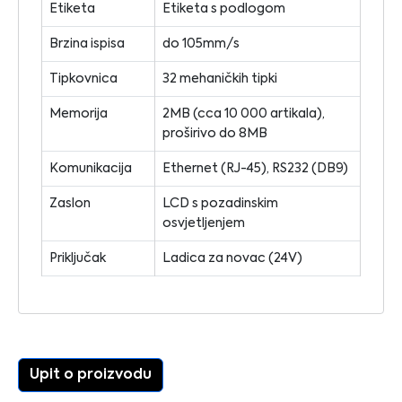
Etiketa
Etiketa s podlogom
Brzina ispisa
do 105mm/s
Tipkovnica
32 mehaničkih tipki
Memorija
2MB (cca 10 000 artikala),
proširivo do 8MB
Komunikacija
Ethernet (RJ-45), RS232 (DB9)
Zaslon
LCD s pozadinskim
osvjetljenjem
Priključak
Ladica za novac (24V)
Upit o proizvodu