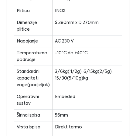
Plitica
INOX
Dimenzije
Š:380mm x D:270mm
plitice
Napajanje
AC 230 V
Temperaturno
-10°C do +40°C
područje
Standardni
3/6kg( 1/2g), 6/15kg(2/5g),
kapaciteti
15/30(5/10g)kg
vage(podjeljak)
Operativni
Embeded
sustav
Širina ispisa
56mm
Vrsta ispisa
Direkt termo