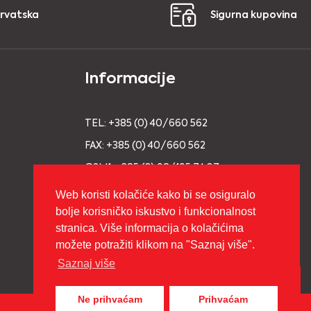
Hrvatska
Sigurna kupovina
Informacije
TEL: +385 (0) 40/660 562
FAX: +385 (0) 40/660 562
GSM1: +385 (0) 98/195 74 07
GSM2: +385 (0) 98/93 91 695
Web koristi kolačiće kako bi se osiguralo
bolje korisničko iskustvo i funkcionalnost
E-MAIL: info@vage-bukovic.hr
stranica. Više informacija o kolačićima
možete potražiti klikom na "Saznaj više".
Saznaj više
Ne prihvaćam
Prihvaćam