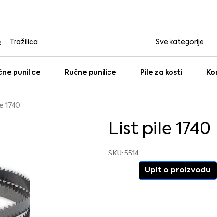
čne punilice
Ručne punilice
Pile za kosti
Ko
le 1740
List pile 1740
SKU: 5514
Upit o proizvodu