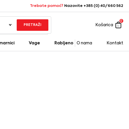
Trebate pomoć?
Nazovite +385 (0) 40/660 562
0
Košarica
PRETRAŽI
marnici
Vage
Rabljeno
O nama
Kontakt