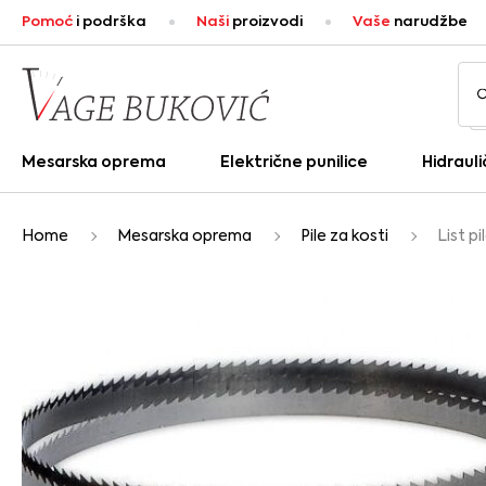
Pomoć
i podrška
Naši
proizvodi
Vaše
narudžbe
Mesarska oprema
Električne punilice
Hidrauli
Home
Mesarska oprema
Pile za kosti
List pi