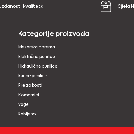
uzdanost i kvaliteta
Cijela 
Kategorije proizvoda
Mesarska oprema
Električne punilice
Hidraulične punilice
Ručne punilice
Pile za kosti
Komarnici
Vage
Rabljeno