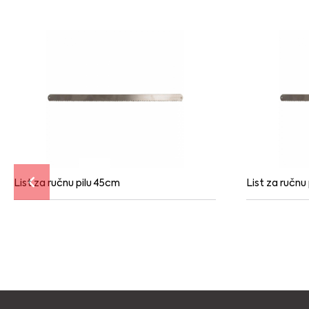
List za ručnu pilu 45cm
List za ručnu