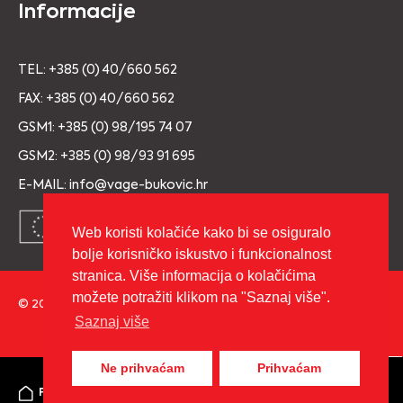
Informacije
TEL: +385 (0) 40/660 562
FAX: +385 (0) 40/660 562
GSM1: +385 (0) 98/195 74 07
GSM2: +385 (0) 98/93 91 695
E-MAIL: info@vage-bukovic.hr
Web koristi kolačiće kako bi se osiguralo
bolje korisničko iskustvo i funkcionalnost
stranica. Više informacija o kolačićima
možete potražiti klikom na "Saznaj više".
© 2026 Copyright VAGE BUKOVIĆ d.o.o. Sva prava pridržana.
Saznaj više
Izrada:
cWebSpace d.o.o.
Ne prihvaćam
Prihvaćam
0
Početna
Moj račun
Košarica