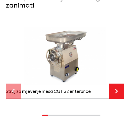
zanimati
Stroj za mljevenje mesa CGT 32 enterprice