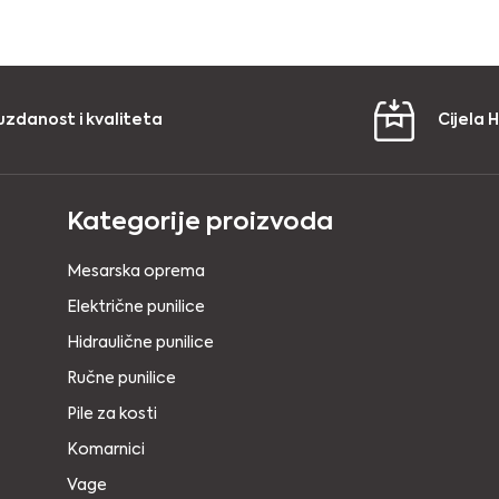
uzdanost i kvaliteta
Cijela 
Kategorije proizvoda
Mesarska oprema
Električne punilice
Hidraulične punilice
Ručne punilice
Pile za kosti
Komarnici
Vage