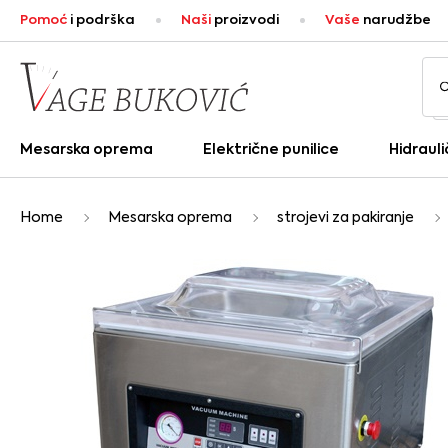
Pomoć
i podrška
Naši
proizvodi
Vaše
narudžbe
Mesarska oprema
Električne punilice
Hidrauli
Home
Mesarska oprema
strojevi za pakiranje