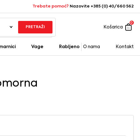
Trebate pomoć?
Nazovite +385 (0) 40/660 562
0
Košarica
PRETRAŽI
marnici
Vage
Rabljeno
O nama
Kontakt
omorna