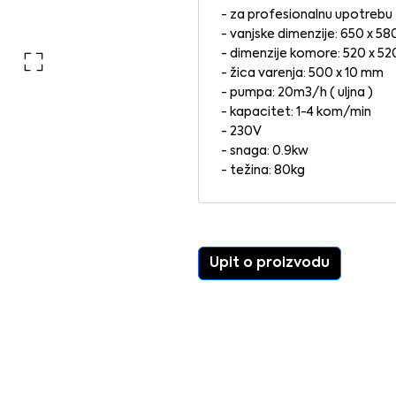
- za profesionalnu upotrebu
- vanjske dimenzije: 650 x 5
- dimenzije komore: 520 x 52
- žica varenja: 500 x 10 mm
- pumpa: 20m3/h ( uljna )
- kapacitet: 1-4 kom/min
- 230V
- snaga: 0.9kw
- težina: 80kg
Upit o proizvodu