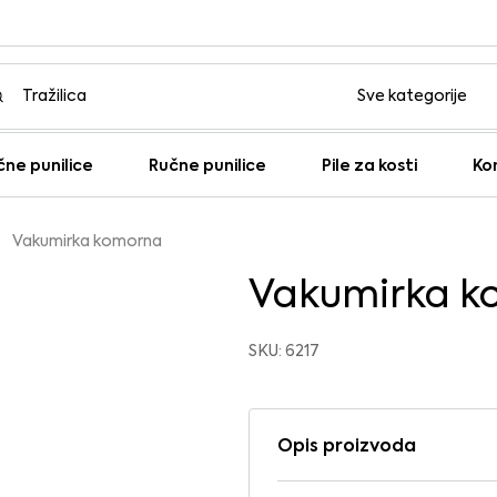
čne punilice
Ručne punilice
Pile za kosti
Ko
Vakumirka komorna
Vakumirka k
SKU: 6217
Opis proizvoda