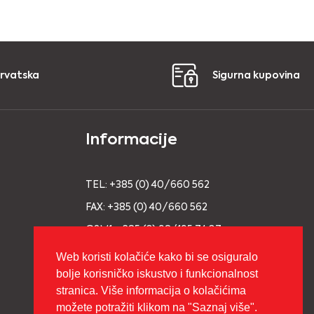
Hrvatska
Sigurna kupovina
Informacije
TEL: +385 (0) 40/660 562
FAX: +385 (0) 40/660 562
GSM1: +385 (0) 98/195 74 07
GSM2: +385 (0) 98/93 91 695
Web koristi kolačiće kako bi se osiguralo
bolje korisničko iskustvo i funkcionalnost
E-MAIL: info@vage-bukovic.hr
stranica. Više informacija o kolačićima
možete potražiti klikom na "Saznaj više".