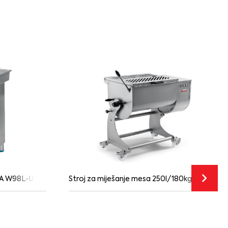
SA W98L-U3
Stroj za miješanje mesa 250l/180kg