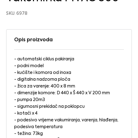
SKU: 6978
Opis proizvoda
- automatski ciklus pakiranja
- podni model
- kućište i komora od inoxa
- digitalna nadzorna ploča
- žica za varenje: 400 x 8 mm
- dimenzije komore: D 440 x Š 440 x V 200 mm
- pumpa 20m3
- sigurnosni prekidač na poklopcu
- kotači x 4
- podesivo vrijeme vakumiranja, varenja, hlađenja,
podesiva temperatura
- težina: 73kg